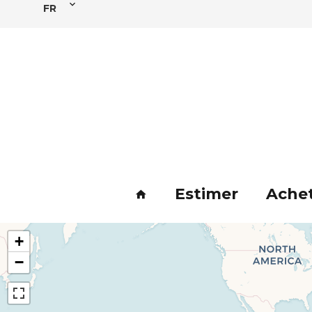
FR
Estimer
Ache
+
−