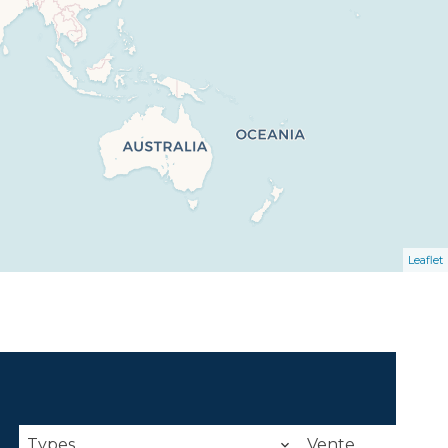
Leaflet
Types
Vente