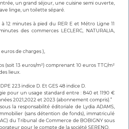
rée, un grand séjour, une cuisine semi ouverte,
ve linge, un toilette séparé.
 à 12 minutes à pied du RER E et Métro Ligne 11
 minutes des commerces LECLERC, NATURALIA,
 euros de charges ),
ros (soit 13 euros/m²) comprenant 10 euros TTC/m²
des lieux.
 DPE 223 indice D. Et GES 48 indice D.
ie pour un usage standard entre : 840 et 1190 €
 années 2021,2022 et 2023 (abonnement compris).”
ous la responsabilité éditoriale de Lydia ADAMS,
mobilier (sans détention de fonds), immatriculé
RSAC) du Tribunal de Commerce de BOBIGNY sous
llaborateur pour le compte de la société SERENO.