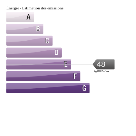
Énergie - Estimation des émissions
48
kg CO2/m².an