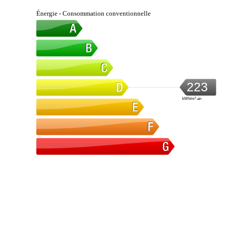
Énergie - Consommation conventionnelle
223
kWh/m².an