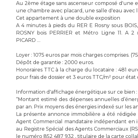
Au 2ème étage sans ascenseur composé d'une ent
une chambre avec placard, une salle d'eau avec la
Cet appartement à une double exposition
A 4 minutes à pieds du RER E Rosny sous BOIS,
ROSNY bois PERRIER et Métro Ligne 11. A 2
PICARD …
Loyer : 1075 euros par mois charges comprises. (75
Dépôt de garantie : 2000 euros.
Honoraires TTC à la charge du locataire : 481 eu
pour frais de dossier et 3 euros TTC/m² pour état 
Information d'affichage énergétique sur ce bien :
“Montant estimé des dépenses annuelles d’énerg
par an. Prix moyens des énergies indexé sur les
La présente annonce immobilière a été rédigée s
Agent Commercial mandataire indépendant en im
au Registre Spécial des Agents Commerciaux (
le numéro 852 487 932 , titulaire de la carte co