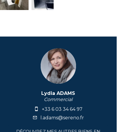
Lydia ADAMS
Commercial
+33 6 03 34 64 97
l.adams@sereno.fr
DÉCOUVREZ MES AUTRES BIENS EN