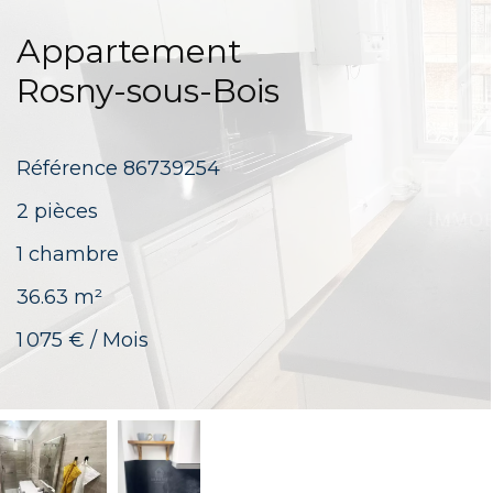
Appartement
Rosny-sous-Bois
Référence
86739254
2 pièces
1 chambre
36.63
m²
1 075 € / Mois