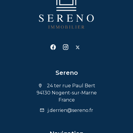
Sereno
24 ter rue Paul Bert
94130 Nogent-sur-Marne
France
j.derrien@sereno.fr