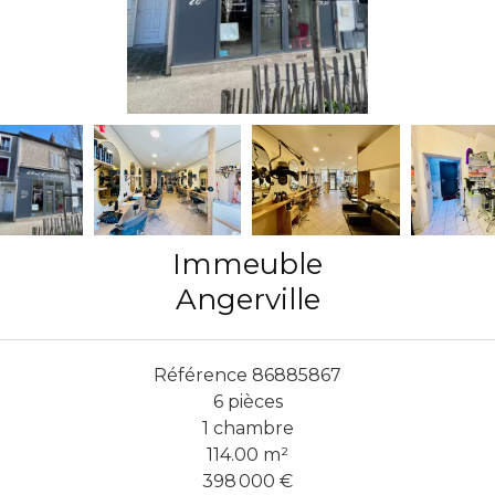
Immeuble
Angerville
Référence
86885867
6 pièces
1 chambre
114.00
m²
398 000 €