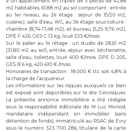
à un appartement en triplex de 3 pièces de 42,86
m2 habitables, 61,88 m2 au sol comportant : entrée
au 1er niveau, au 2è étage : séjour de 15/20 m2,
cuisine,), salle d’eau, WC, au 3è étage sous toiture :
chambre (8,74-17,48 m2), et bureau (5,25-9,76 m2),
DPE F 426, GES C 13 kg, loué 533 €/mois.
Sur le palier au 1e rétage : un studio de 28,61 m2
(31,80 m2 au sol), entrée, séjour avec kitchenette,
salle d’eau, toilettes, loué 400 €/mois. DPE D 205,
GES B 6 kg, 420-610 € /mois.
Honoraires de transaction : 18.000 € ttc soit 4,8% à
la charge de l’acquéreur.
Les informations sur les risques auxquels ce bien
est exposé sont disponibles sur le site Géorisques.
La présente annonce immobilière a été rédigée
sous la responsabilité éditoriale de M Luc Monod,
mandataire indépendant en immobilier (sans
détention de fonds), immatriculé au RSAC de Evry
sous le numéro 323 700 286, titulaire de la carte