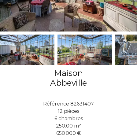
Maison
Abbeville
Référence
82631407
12 pièces
6 chambres
250.00
m²
650 000 €