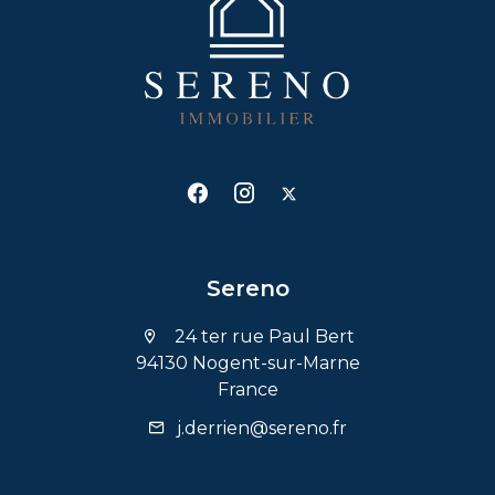
Sereno
24 ter rue Paul Bert
94130 Nogent-sur-Marne
France
j.derrien@sereno.fr