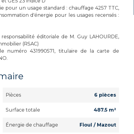
t GES 23 indice D
ie pour un usage standard : chauffage 4257 TTC,
ommation d'énergie pour les usages recensés :
esponsabilité éditoriale de M. Guy LAHOURDE,
mmobilier (RSAC)
 numéro 431990571, titulaire de la carte de
NO.
maire
Pièces
6 pièces
Surface totale
487.5 m²
Énergie de chauffage
Fioul / Mazout