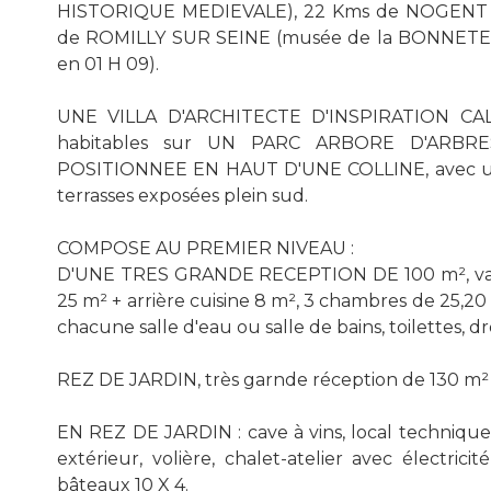
HISTORIQUE MEDIEVALE), 22 Kms de NOGENT 
de ROMILLY SUR SEINE (musée de la BONNETERI
en 01 H 09).
UNE VILLA D'ARCHITECTE D'INSPIRATION CA
habitables sur UN PARC ARBORE D'ARBRES
POSITIONNEE EN HAUT D'UNE COLLINE, avec un po
terrasses exposées plein sud.
COMPOSE AU PREMIER NIVEAU :
D'UNE TRES GRANDE RECEPTION DE 100 m², vaste 
25 m² + arrière cuisine 8 m², 3 chambres de 25,20 
chacune salle d'eau ou salle de bains, toilettes, dr
REZ DE JARDIN, très garnde réception de 130 m² ave
EN REZ DE JARDIN : cave à vins, local technique,
extérieur, volière, chalet-atelier avec électr
bâteaux 10 X 4.