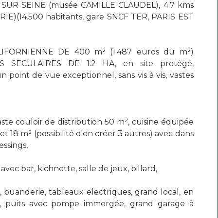
SUR SEINE (musée CAMILLE CLAUDEL), 4.7 kms
E)(14.500 habitants, gare SNCF TER, PARIS EST
LIFORNIENNE DE 400 m² (1.487 euros du m²)
 SECULAIRES DE 1.2 HA, en site protégé,
int de vue exceptionnel, sans vis à vis, vastes
couloir de distribution 50 m², cuisine équipée
et 18 m² (possibilité d'en créer 3 autres) avec dans
essings,
c bar, kichnette, salle de jeux, billard,
 buanderie, tableaux electriques, grand local, en
icité, puits avec pompe immergée, grand garage à