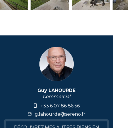
Guy LAHOURDE
Commercial
+33 6 07 86 86 56
g.lahourde@sereno.fr
DÉCOUVREZ MES AUTRES BIENS EN