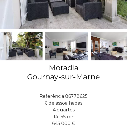
Moradia
Gournay-sur-Marne
Referência
86778625
6 de assoalhadas
4 quartos
141.55
m²
645 000 €