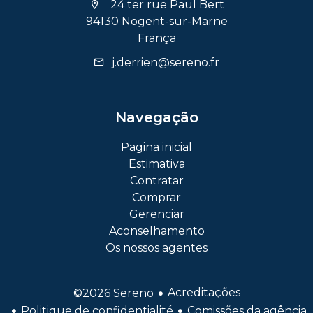
24 ter rue Paul Bert
94130 Nogent-sur-Marne
França
j.derrien@sereno.fr
Navegação
Pagina inicial
Estimativa
Contratar
Comprar
Gerenciar
Aconselhamento
Os nossos agentes
Acreditações
©2026 Sereno
Politique de confidentialité
Comissões da agência