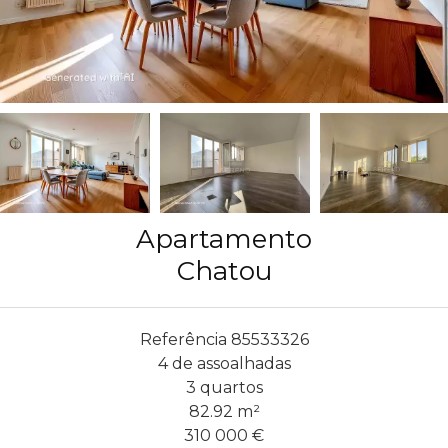
Apartamento
Chatou
Referência
85533326
4 de assoalhadas
3 quartos
82.92
m²
310 000 €