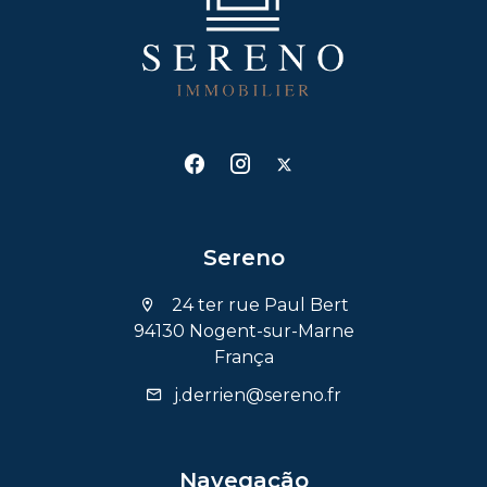
Sereno
24 ter rue Paul Bert
94130 Nogent-sur-Marne
França
j.derrien@sereno.fr
Navegação