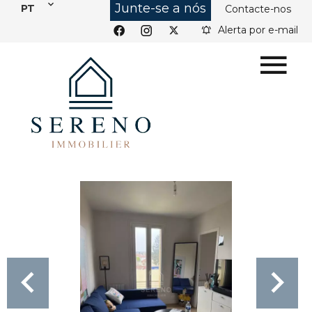
Junte-se a nós
PT
Contacte-nos
Alerta por e-mail