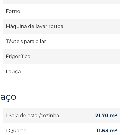
Forno
Máquina de lavar roupa
Têxteis para o lar
Frigorífico
Louça
paço
1 Sala de estar/cozinha
21.70 m²
1 Quarto
11.63 m²