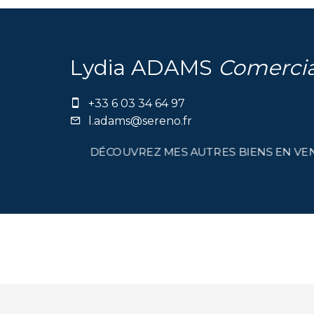
Lydia ADAMS
Comercia
+33 6 03 34 64 97
l.adams@sereno.fr
DÉCOUVREZ MES AUTRES BIENS EN V