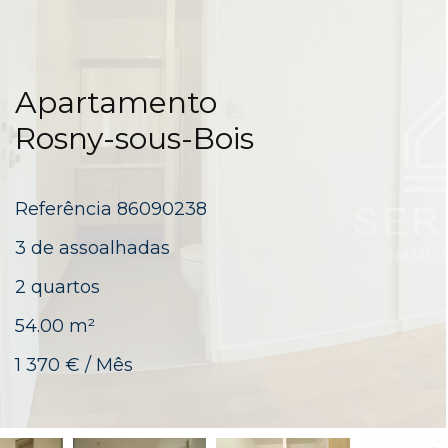
Apartamento
Rosny-sous-Bois
Referência
86090238
3 de assoalhadas
2 quartos
54.00
m²
1 370 € / Mês