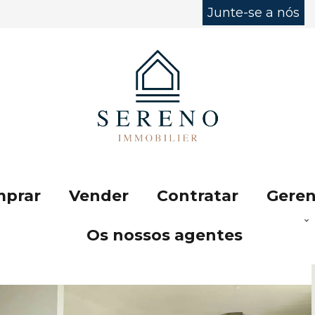
Junte-se a nós
prar
Vender
Contratar
Geren
Os nossos agentes