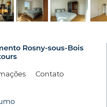
mento Rosny-sous-Bois
tours
rmações
Contato
sumo