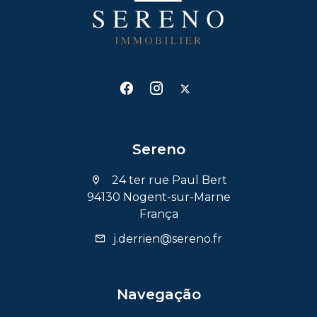
Sereno
24 ter rue Paul Bert
94130 Nogent-sur-Marne
França
j.derrien@sereno.fr
Navegação