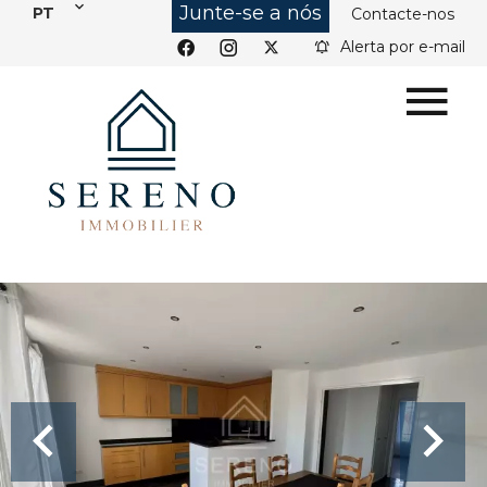
Junte-se a nós
PT
Contacte-nos
Alerta por e-mail