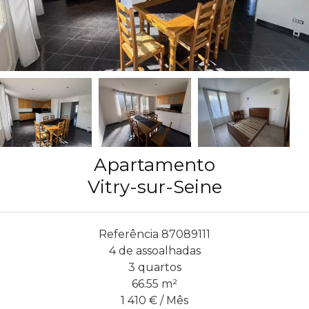
Apartamento
Vitry-sur-Seine
Referência
87089111
4 de assoalhadas
3 quartos
66.55
m²
1 410 € / Mês