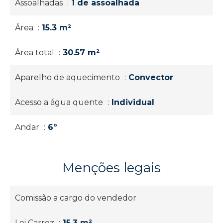
Assoalhadas
1 de assoalhada
Área
15.3 m²
Área total
30.57 m²
Aparelho de aquecimento
Convector
Acesso a água quente
Individual
Andar
6º
Menções legais
Comissão a cargo do vendedor
Lei Carrez
15.3 m²