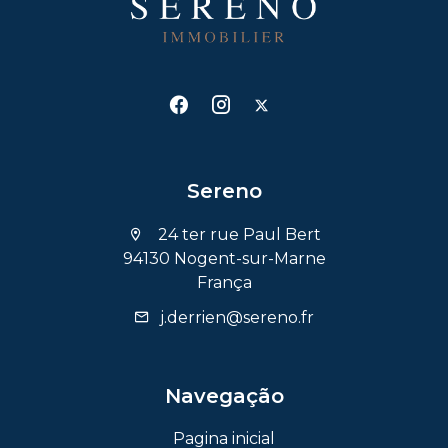
Sereno
24 ter rue Paul Bert
94130 Nogent-sur-Marne
França
j.derrien@sereno.fr
Navegação
Pagina inicial