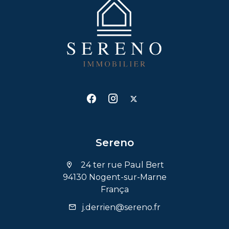
Sereno
24 ter rue Paul Bert
94130 Nogent-sur-Marne
França
j.derrien@sereno.fr