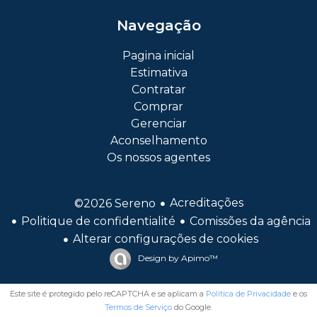
Navegação
Pagina inicial
Estimativa
Contratar
Comprar
Gerenciar
Aconselhamento
Os nossos agentes
Acreditações
©2026 Sereno
Politique de confidentialité
Comissões da agência
Alterar configurações de cookies
Design by
Apimo™
Este site é protegido pelo reCAPTCHA e se aplicam a
Política de Privacidade
e os
Termos de Serviço
do Google.