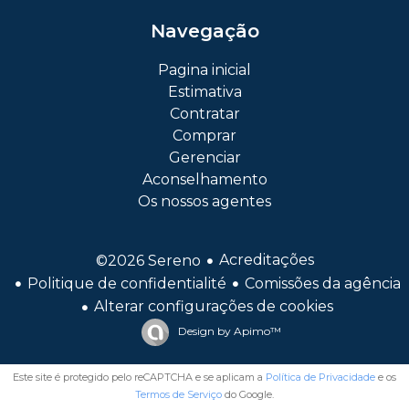
Navegação
Pagina inicial
Estimativa
Contratar
Comprar
Gerenciar
Aconselhamento
Os nossos agentes
Acreditações
©2026 Sereno
Politique de confidentialité
Comissões da agência
Alterar configurações de cookies
Design by
Apimo™
Este site é protegido pelo reCAPTCHA e se aplicam a
Política de Privacidade
e os
Termos de Serviço
do Google.