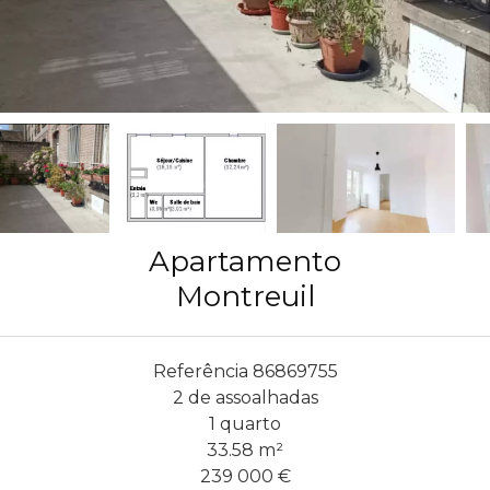
Apartamento
Montreuil
Referência
86869755
2 de assoalhadas
1 quarto
33.58
m²
239 000 €