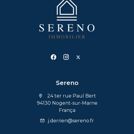
Sereno
24 ter rue Paul Bert
94130 Nogent-sur-Marne
França
j.derrien@sereno.fr